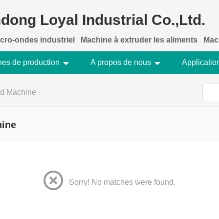
dong Loyal Industrial Co.,Ltd.
cro-ondes industriel
Machine à extruder les aliments
Mach
nes de production
A propos de nous
Applicatio
od Machine
hine
Sorry! No matches were found.