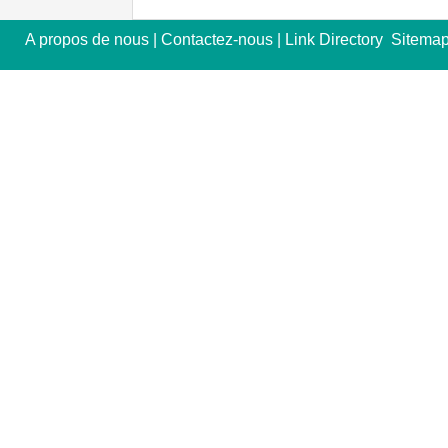
A propos de nous
|
Contactez-nous
|
Link Directory
Sitema