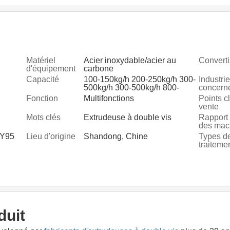
Matériel
Acier inoxydable/acier au
Converti
d'équipement
carbone
Capacité
100-150kg/h 200-250kg/h 300-
Industri
500kg/h 300-500kg/h 800-
concern
1000kg/h
Fonction
Multifonctions
Points c
vente
Mots clés
Extrudeuse à double vis
Rapport 
des mac
LY95
Lieu d'origine
Shandong, Chine
Types d
traiteme
duit