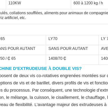
110KW
600 à 1200 kg / h
nulés, collations soufflées, aliments pour animaux de compagnie
 artificiel, etc.
Y65
LY70
LY 
ANS POUR AUTANT
SANS POUR AUTANT
AV
50 / ₵ 65
1408/70 ₵
140
HINE D
’
EXTRUDEUSE
À
DOUBLE VIS?
osent de deux vis co-rotatives engrenées montées sur d
ns de vis et de barillet, divers profils de vis et foncti
es du processus. Par conséquent, une technologie d
’
extr
n, le mélange, la cuisson, le cisaillement, le chauffage, 
au de flexibilité. L
’
avantage majeur des extrudeuses à d