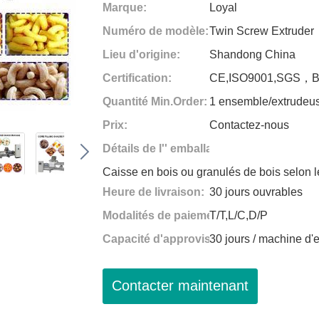
Marque:
Loyal
Numéro de modèle:
Twin Screw Extruder
Lieu d'origine:
Shandong China
Certification:
CE,ISO9001,SGS，
Quantité Min.Order:
1 ensemble/extrudeus
Prix:
Contactez-nous
Détails de l'' emballage:
Caisse en bois ou granulés de bois selon l
Heure de livraison:
30 jours ouvrables
Modalités de paiement:
T/T,L/C,D/P
Capacité d'approvisionnement:
30 jours / machine d'
Contacter maintenant