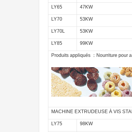
LY65
47KW
LY70
53KW
LY70L
53KW
LY85
99KW
Produits appliqués ：Nourriture pour anim
MACHINE EXTRUDEUSE À VIS ST
LY75
98KW