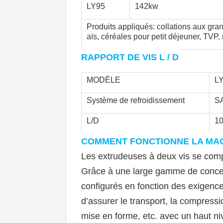
LY95
142kw
Produits appliqués: collations aux gra
aïs, céréales pour petit déjeuner, TVP, riz
RAPPORT DE VIS L / D
MODÈLE
L
Système de refroidissement
S
L/D
10
COMMENT FONCTIONNE LA MAC
Les extrudeuses à deux vis se comp
Grâce à une large gamme de conceptio
configurés en fonction des exigenc
d
’
assurer le transport, la compressio
mise en forme, etc. avec un haut nive