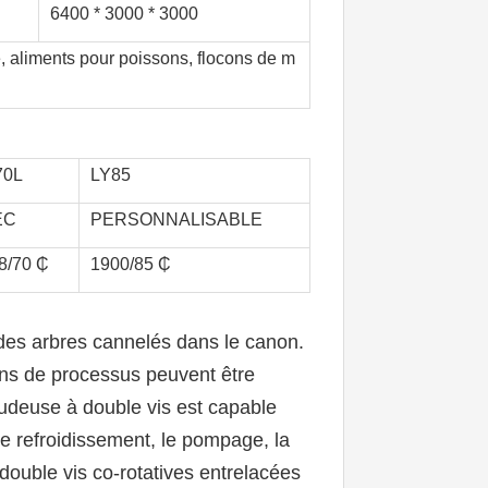
6400 * 3000 * 3000
, aliments pour poissons, flocons de m
70L
LY85
EC
PERSONNALISABLE
8/70 ₵
1900/85 ₵
es arbres cannelés dans le canon. 
ons de processus peuvent être 
udeuse à double vis est capable 
le refroidissement, le pompage, la 
ouble vis co-rotatives entrelacées 