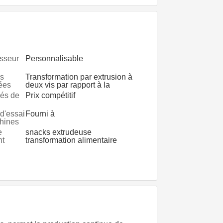
sseur
Personnalisable
es
Transformation par extrusion à
ées
deux vis par rapport à la
transformation alimentaire
lés de
Prix compétitif
conventionnelle
d'essai
Fourni à
hines
e
snacks extrudeuse
nt
transformation alimentaire